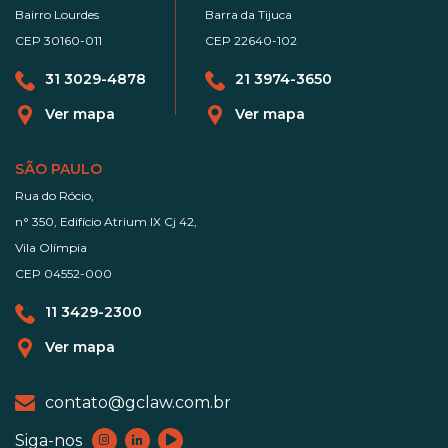
Bairro Lourdes
Barra da Tijuca
CEP 30160-011
CEP 22640-102
31 3029-4878
21 3974-3650
Ver mapa
Ver mapa
SÃO PAULO
Rua do Rócio,
n° 350, Edifício Atrium IX Cj 42,
Vila Olímpia
CEP 04552-000
11 3429-2300
Ver mapa
contato@gclaw.com.br
Siga-nos