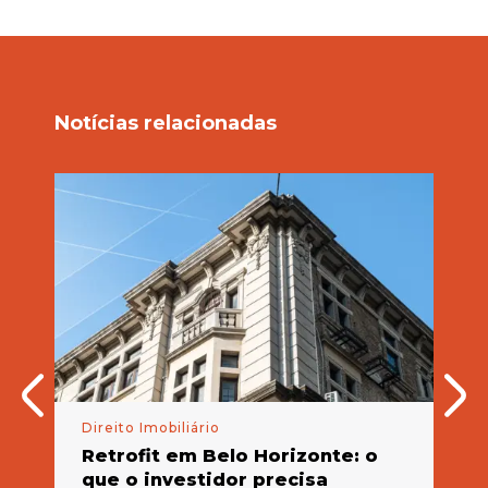
Notícias relacionadas
Direito Imobiliário
Dir
Retrofit em Belo Horizonte: o
RE
que o investidor precisa
Le
 de