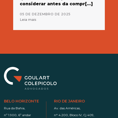
considerar antes da compr[...]
at
05 DE DEZEMBRO DE 2025
28
Leia mais
Lei
BELO HORIZONTE
RIO DE JANEIRO
Rua da Bahia,
Av. das Américas,
nº 1.900, 6º andar
n° 4.200, Bloco IV, Cj 409,