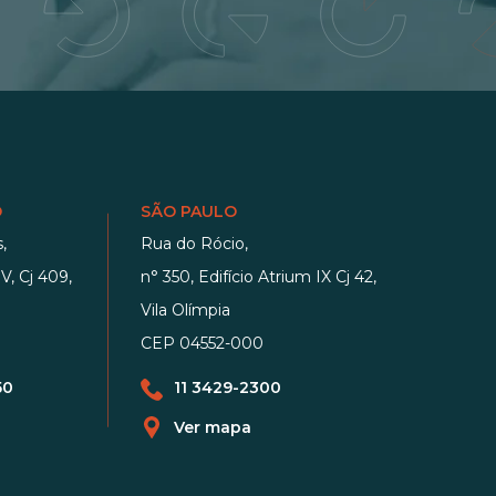
O
SÃO PAULO
,
Rua do Rócio,
V, Cj 409,
n° 350, Edifício Atrium IX Cj 42,
Vila Olímpia
CEP 04552-000
50
11 3429-2300
Ver mapa