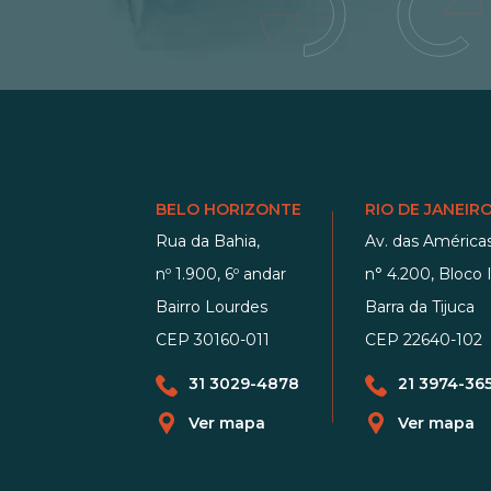
BELO HORIZONTE
RIO DE JANEIR
Rua da Bahia,
Av. das Américas
nº 1.900, 6º andar
n° 4.200, Bloco I
Bairro Lourdes
Barra da Tijuca
CEP 30160-011
CEP 22640-102
31 3029-4878
21 3974-36
Ver mapa
Ver mapa