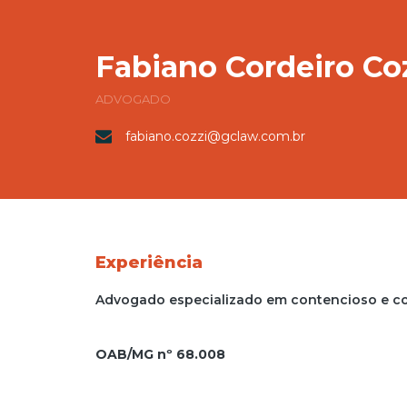
Fabiano Cordeiro Co
ADVOGADO
fabiano.cozzi@gclaw.com.br
Experiência
Advogado especializado em contencioso e con
OAB/MG nº 68.008