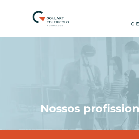
O 
Nossos profission