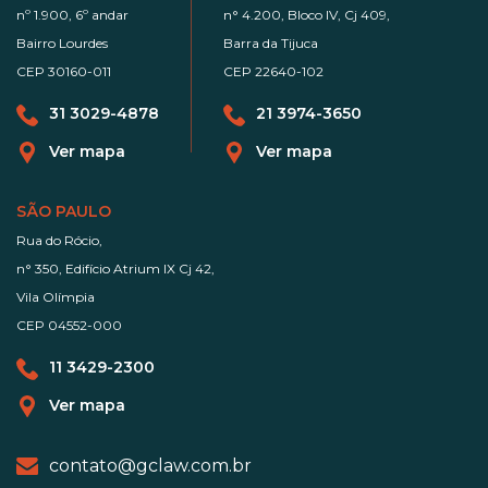
nº 1.900, 6º andar
n° 4.200, Bloco IV, Cj 409,
Bairro Lourdes
Barra da Tijuca
CEP 30160-011
CEP 22640-102
31 3029-4878
21 3974-3650
Ver mapa
Ver mapa
SÃO PAULO
Rua do Rócio,
n° 350, Edifício Atrium IX Cj 42,
Vila Olímpia
CEP 04552-000
11 3429-2300
Ver mapa
contato@gclaw.com.br