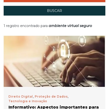
BUSCAR
1 registro encontrado para
ambiente virtual seguro
Direito Digital
,
Proteção de Dados
,
Tecnologia e Inovação
Informativo: Aspectos importantes para