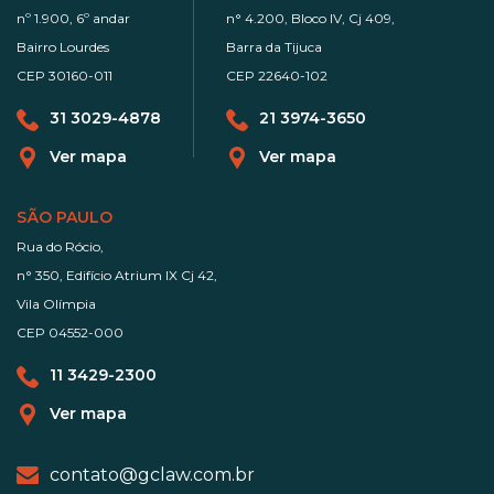
nº 1.900, 6º andar
n° 4.200, Bloco IV, Cj 409,
Bairro Lourdes
Barra da Tijuca
CEP 30160-011
CEP 22640-102
31 3029-4878
21 3974-3650
Ver mapa
Ver mapa
SÃO PAULO
Rua do Rócio,
n° 350, Edifício Atrium IX Cj 42,
Vila Olímpia
CEP 04552-000
11 3429-2300
Ver mapa
contato@gclaw.com.br