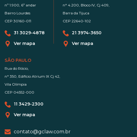
nº 1.900, 6º andar
n° 4.200, Bloco IV, Cj 409,
Bairro Lourdes
Barra da Tijuca
CEP 30160-011
CEP 22640-102
31 3029-4878
21 3974-3650
Ver mapa
Ver mapa
SÃO PAULO
Rua do Rócio,
n° 350, Edifício Atrium IX Cj 42,
Vila Olímpia
CEP 04552-000
11 3429-2300
Ver mapa
contato@gclaw.com.br