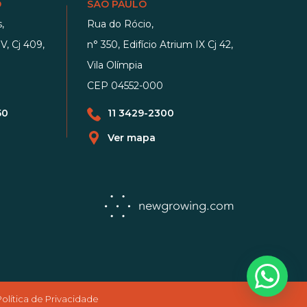
O
SÃO PAULO
,
Rua do Rócio,
V, Cj 409,
n° 350, Edifício Atrium IX Cj 42,
Vila Olímpia
CEP 04552-000
50
11 3429-2300
Ver mapa
newgrowing.com
Política de Privacidade