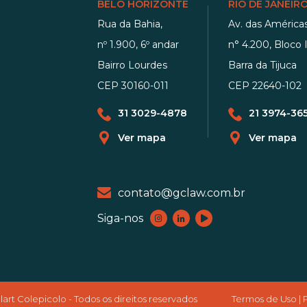
BELO HORIZONTE
RIO DE JANEIR
Rua da Bahia,
Av. das Américas
nº 1.900, 6º andar
n° 4.200, Bloco I
Bairro Lourdes
Barra da Tijuca
CEP 30160-011
CEP 22640-102
31 3029-4878
21 3974-36
Ver mapa
Ver mapa
contato@gclaw.com.br
Siga-nos
rt Colepicolo - Todos os direitos reservados
Termos de Uso
|