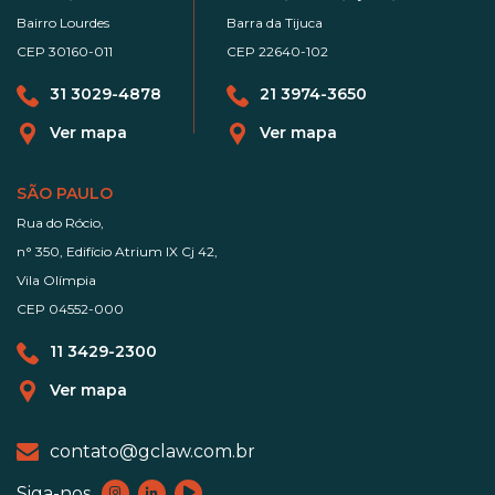
Bairro Lourdes
Barra da Tijuca
CEP 30160-011
CEP 22640-102
31 3029-4878
21 3974-3650
Ver mapa
Ver mapa
SÃO PAULO
Rua do Rócio,
n° 350, Edifício Atrium IX Cj 42,
Vila Olímpia
CEP 04552-000
11 3429-2300
Ver mapa
contato@gclaw.com.br
Siga-nos