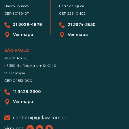
Bairro Lourdes
Barra da Tijuca
CEP 30160-011
CEP 22640-102
31 3029-4878
21 3974-3650
Ver mapa
Ver mapa
SÃO PAULO
Rua do Rócio,
n° 350, Edifício Atrium IX Cj 42,
Vila Olímpia
CEP 04552-000
11 3429-2300
Ver mapa
contato@gclaw.com.br
Siga-nos