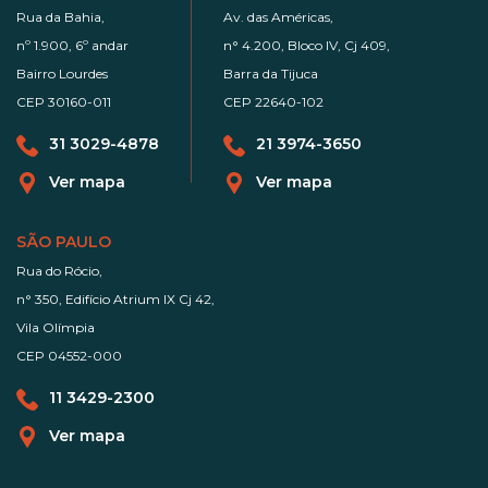
Rua da Bahia,
Av. das Américas,
nº 1.900, 6º andar
n° 4.200, Bloco IV, Cj 409,
Bairro Lourdes
Barra da Tijuca
CEP 30160-011
CEP 22640-102
31 3029-4878
21 3974-3650
Ver mapa
Ver mapa
SÃO PAULO
Rua do Rócio,
n° 350, Edifício Atrium IX Cj 42,
Vila Olímpia
CEP 04552-000
11 3429-2300
Ver mapa