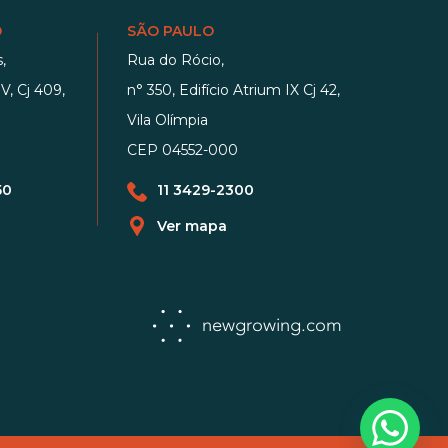
O
SÃO PAULO
,
Rua do Rócio,
V, Cj 409,
n° 350, Edifício Atrium IX Cj 42,
Vila Olímpia
CEP 04552-000
50
11 3429-2300
Ver mapa
newgrowing.com