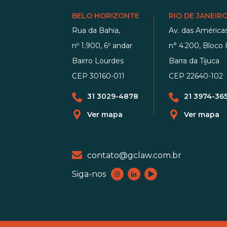
BELO HORIZONTE
RIO DE JANEIR
Rua da Bahia,
Av. das Américas
nº 1.900, 6º andar
n° 4.200, Bloco I
Bairro Lourdes
Barra da Tijuca
CEP 30160-011
CEP 22640-102
31 3029-4878
21 3974-36
Ver mapa
Ver mapa
contato@gclaw.com.br
Siga-nos