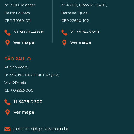
nº 1.900, 6º andar
n° 4.200, Bloco IV, Cj 409,
Bairro Lourdes
Barra da Tijuca
CEP 30160-011
CEP 22640-102
31 3029-4878
21 3974-3650
Ver mapa
Ver mapa
SÃO PAULO
Rua do Rócio,
n° 350, Edifício Atrium IX Cj 42,
Vila Olímpia
CEP 04552-000
11 3429-2300
Ver mapa
contato@gclaw.com.br