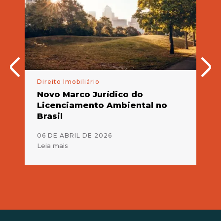
ário
Direito Imobiliário
Dir
Novo Marco Jurídico do
Re
Licenciamento Ambiental no
qu
Brasil
co
06 DE ABRIL DE 2026
05
Leia mais
Lei