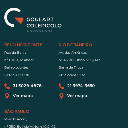
BELO HORIZONTE
RIO DE JANEIRO
Rua da Bahia,
Av. das Américas,
nº 1.900, 6º andar
n° 4.200, Bloco IV, Cj 409,
Bairro Lourdes
Barra da Tijuca
CEP 30160-011
CEP 22640-102
31 3029-4878
21 3974-3650
Ver mapa
Ver mapa
SÃO PAULO
Rua do Rócio,
n° 350, Edifício Atrium IX Cj 42,