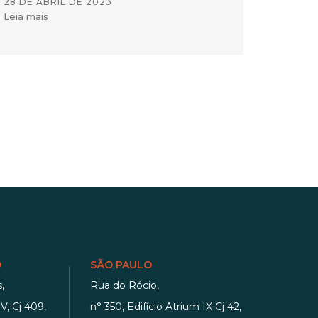
28 DE ABRIL DE 2023
Leia mais
O
SÃO PAULO
,
Rua do Rócio,
V, Cj 409,
n° 350, Edifício Atrium IX Cj 42,