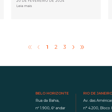
20 DE FEVEREIRO DE 2024
Leia mais
«
‹
›
»
1
2
3
BELO HORIZONTE
RIO DE JANEIR
Rua da Bahia,
Av. das Américas
nº 1.900, 6º andar
n° 4.200, Bloco I