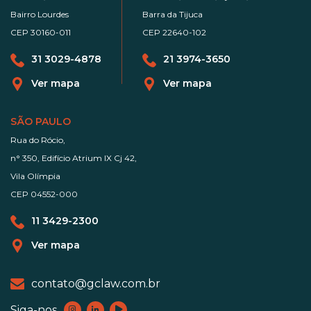
Bairro Lourdes
Barra da Tijuca
CEP 30160-011
CEP 22640-102
31 3029-4878
21 3974-3650
Ver mapa
Ver mapa
SÃO PAULO
Rua do Rócio,
n° 350, Edifício Atrium IX Cj 42,
Vila Olímpia
CEP 04552-000
11 3429-2300
Ver mapa
contato@gclaw.com.br
Siga-nos