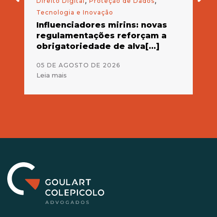
,
,
Direito Digital
Proteção de Dados
Com
Tecnologia e Inovação
As
co
Influenciadores mirins: novas
em
regulamentações reforçam a
obrigatoriedade de alva[...]
01 
Lei
05 DE AGOSTO DE 2026
Leia mais