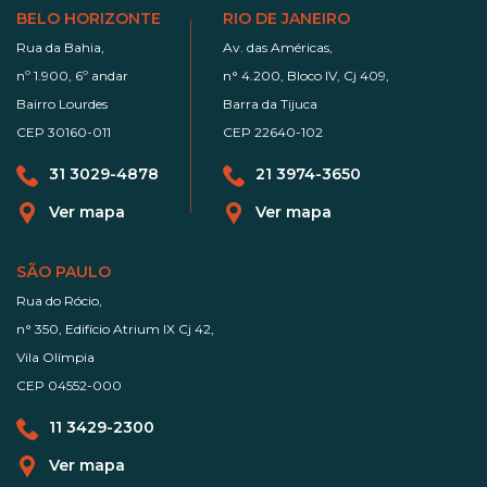
BELO HORIZONTE
RIO DE JANEIRO
Rua da Bahia,
Av. das Américas,
nº 1.900, 6º andar
n° 4.200, Bloco IV, Cj 409,
Bairro Lourdes
Barra da Tijuca
CEP 30160-011
CEP 22640-102
31 3029-4878
21 3974-3650
Ver mapa
Ver mapa
SÃO PAULO
Rua do Rócio,
n° 350, Edifício Atrium IX Cj 42,
Vila Olímpia
CEP 04552-000
11 3429-2300
Ver mapa