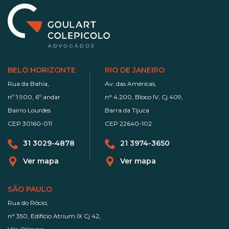
BELO HORIZONTE
RIO DE JANEIRO
Rua da Bahia,
Av. das Américas,
nº 1.900, 6º andar
n° 4.200, Bloco IV, Cj 409,
Bairro Lourdes
Barra da Tijuca
CEP 30160-011
CEP 22640-102
31 3029-4878
21 3974-3650
Ver mapa
Ver mapa
SÃO PAULO
Rua do Rócio,
n° 350, Edifício Atrium IX Cj 42,